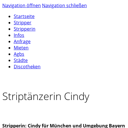
Navigation öffnen
Navigation schließen
Startseite
Stripper
Stripperin
Infos
Anfrage
Mieten
Agbs
Städte
Discotheken
Striptänzerin Cindy
Stripperin: Cindy für München und Umgebung Bayern